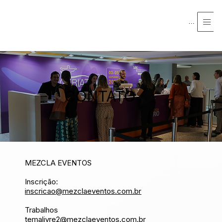
Menu
CONTATO
MEZCLA EVENTOS
Inscrição:
inscricao@mezclaeventos.com.br​
​Trabalhos​
temalivre2@mezclaeventos.com.br